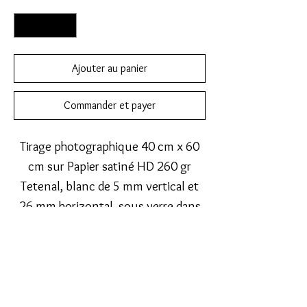
Quantité
*
Ajouter au panier
Commander et payer
Tirage photographique 40 cm x 60
cm sur Papier satiné HD 260 gr
Tetenal, blanc de 5 mm vertical et
26 mm horizontal, sous verre dans
cadre photo bois laqué satiné noir
50 cm x 70 cm.
Passe partout blanc bisauté.