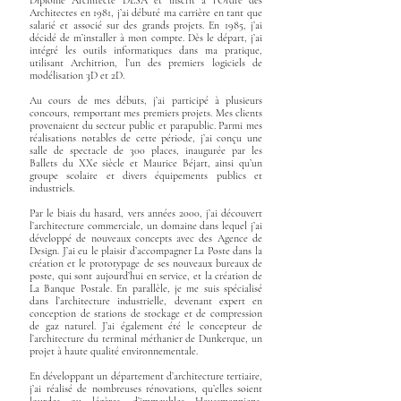
Diplômé Architecte DESA et inscrit à l’Ordre des
Architectes en 1981, j’ai débuté ma carrière en tant que
salarié et associé sur des grands projets. En 1985, j’ai
décidé de m’installer à mon compte. Dès le départ, j’ai
intégré les outils informatiques dans ma pratique,
utilisant Architrion, l’un des premiers logiciels de
modélisation 3D et 2D.
Au cours de mes débuts, j’ai participé à plusieurs
concours, remportant mes premiers projets. Mes clients
provenaient du secteur public et parapublic. Parmi mes
réalisations notables de cette période, j’ai conçu une
salle de spectacle de 300 places, inaugurée par les
Ballets du XXe siècle et Maurice Béjart, ainsi qu’un
groupe scolaire et divers équipements publics et
industriels.
Par le biais du hasard, vers années 2000, j’ai découvert
l’architecture commerciale, un domaine dans lequel j’ai
développé de nouveaux concepts avec des Agence de
Design. J’ai eu le plaisir d’accompagner La Poste dans la
création et le prototypage de ses nouveaux bureaux de
poste, qui sont aujourd’hui en service, et la création de
La Banque Postale. En parallèle, je me suis spécialisé
dans l’architecture industrielle, devenant expert en
conception de stations de stockage et de compression
de gaz naturel. J’ai également été le concepteur de
l’architecture du terminal méthanier de Dunkerque, un
projet à haute qualité environnementale.
En développant un département d’architecture tertiaire,
j’ai réalisé de nombreuses rénovations, qu’elles soient