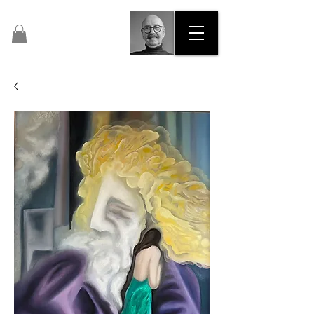
Pascal Dalous​​​
Artiste Peintre N° 47435