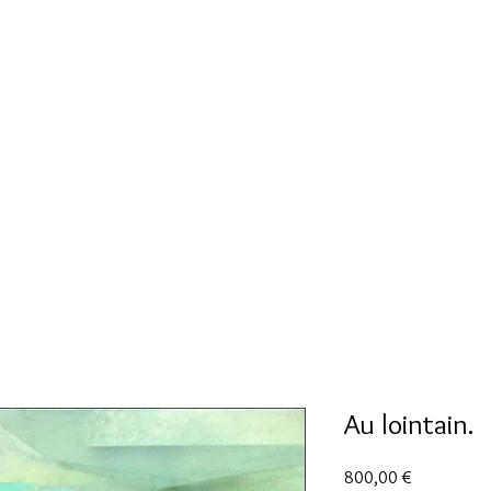
l Dalous​​​
Peintre N° 47435
Peinture
Peinture numérique
Sculpture
Echos de lu
Au lointain.
Prix
800,00 €