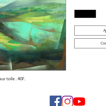
Quantité
*
A
Com
Disponible sur comm
sur toile . 40F.
 avec
Wix.com