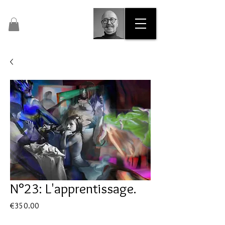
Pascal Dalous
Artist Painter No. 47435
N°23: L'apprentissage.
Price
€350.00