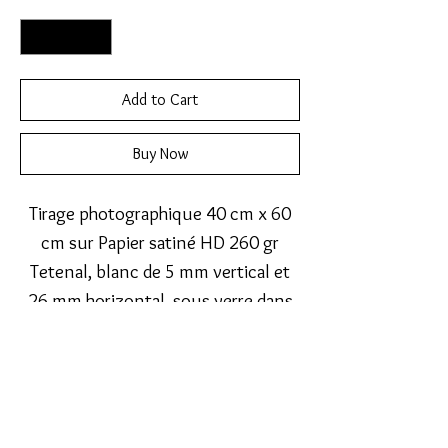
Quantity
*
Add to Cart
Buy Now
Tirage photographique 40 cm x 60
cm sur Papier satiné HD 260 gr
Tetenal, blanc de 5 mm vertical et
26 mm horizontal, sous verre dans
cadre photo bois laqué satiné noir
50 cm x 70 cm.
Passe partout blanc bisauté.